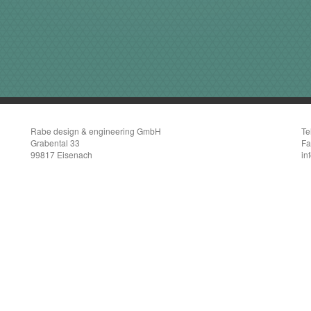
Rabe design & engineering GmbH
Te
Grabental 33
Fa
99817 Eisenach
in