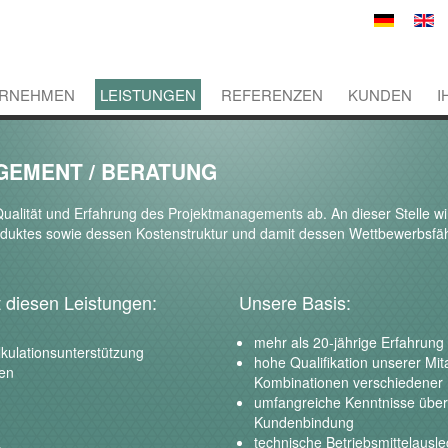
RNEHMEN
LEISTUNGEN
REFERENZEN
KUNDEN
I
EMENT / BERATUNG
ualität und Erfahrung des Projektmanagements ab. An dieser Stelle wi
oduktes sowie dessen Kostenstruktur und damit dessen Wettbewerbsfähi
it diesen Leistungen:
Unsere Basis:
mehr als 20-jährige Erfahrung
lkulationsunterstützung
hohe Qualifikation unserer Mita
nen
Kombinationen verschiedener 
umfangreiche Kenntnisse über 
Kundenbindung
technische Betriebsmittelausl