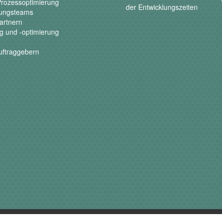
Prozessoptimierung
der Entwicklungszeiten
klungsteams
artnern
ng und -optimierung
uftraggebern